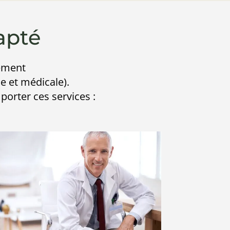
apté
lement
le et médicale).
orter ces services :