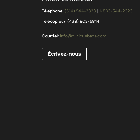
Téléphone:
(514) 544-2323
|
1-833-544-2323
Télécopieur:
(438) 802-5814
Courriel:
info@cliniquebaca.com
Écrivez-nous