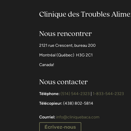
Clinique des Troubles Alim
Nous rencontrer
2121 rue Crescent, bureau 200
Montréal (Québec) H3G 2C1
Canada!
Nous contacter
Téléphone:
(514) 544-2323
|
1-833-544-2323
Télécopieur:
(438) 802-5814
Courriel:
info@cliniquebaca.com
Écrivez-nous