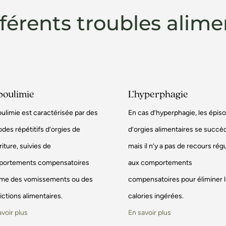
fférents troubles alime
boulimie
L’hyperphagie
oulimie est caractérisée par des
En cas d’hyperphagie, les épis
odes répétitifs d’orgies de
d’orgies alimentaires se succè
iture, suivies de
mais il n’y a pas de recours régu
ortements compensatoires
aux comportements
e des vomissements ou des
compensatoires pour éliminer 
ictions alimentaires.
calories ingérées.
avoir plus
En savoir plus