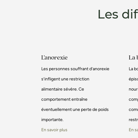
Les di
L’anorexie
La 
Les personnes souffrant d’anorexie
La b
s’infligent une restriction
épis
alimentaire sévère. Ce
nourr
comportement entraîne
comp
éventuellement une perte de poids
comm
importante.
restr
En savoir plus
En s